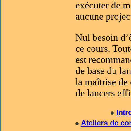
exécuter de ma
aucune project
Nul besoin d’
ce cours. Toute
est recommand
de base du la
la maîtrise de 
de lancers eff
●
Intr
●
Ateliers de co