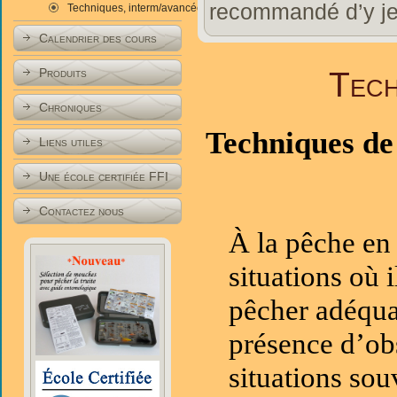
recommandé d’y jet
Techniques, interm/avancées
Calendrier des cours
Tech
Produits
Chroniques
Techniques de 
Liens utiles
Une école certifiée FFI
Contactez nous
À la pêche en 
situations où 
pêcher adéqua
présence d’obs
situations sou