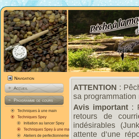
Navigation
ATTENTION
: Pêch
Accueil
sa programmation 
Programme de cours
Avis important
: 
Techniques à une main
retours de courr
Techniques Spey
indésirables (Ju
Initiation au lancer Spey
Techniques Spey à une main
attente d’une rép
Ateliers de perfectionnement