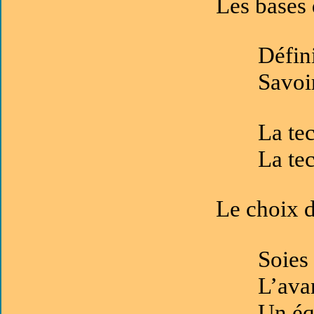
Les bases 
Défin
Savoi
La te
La te
Le choix 
Soies
L’ava
Un éq