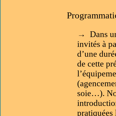
Programmati
→ Dans un 
invités à p
d’une duré
de cette pr
l’équipeme
(agencemen
soie…). No
introductio
pratiquées 