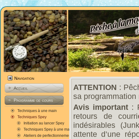
Navigation
ATTENTION
: Pêch
Accueil
sa programmation 
Programme de cours
Avis important
: 
Techniques à une main
retours de courr
Techniques Spey
indésirables (Ju
Initiation au lancer Spey
Techniques Spey à une main
attente d’une rép
Ateliers de perfectionnement