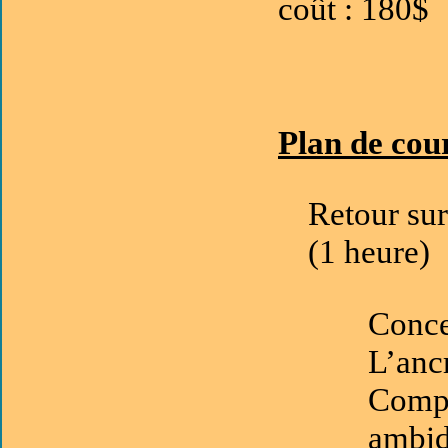
coût : 180$
Plan de cou
Retour sur
(1 heure)
Conce
L’anc
Compos
ambid