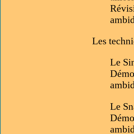
Révis
ambid
Les techni
Le Si
Démon
ambid
Le Sn
Démon
ambid