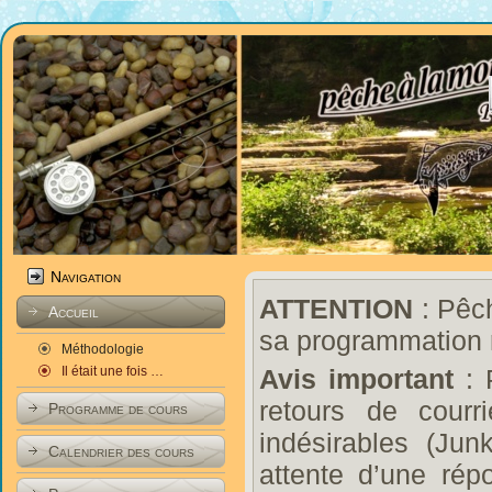
Navigation
ATTENTION
: Pêch
Accueil
sa programmation 
Méthodologie
Il était une fois …
Avis important
: 
retours de courr
Programme de cours
indésirables (Ju
Calendrier des cours
attente d’une rép