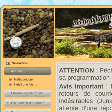
Navigation
ATTENTION
: Pêch
Accueil
sa programmation 
Méthodologie
Il était une fois …
Avis important
: 
retours de courr
Programme de cours
indésirables (Ju
Calendrier des cours
attente d’une rép