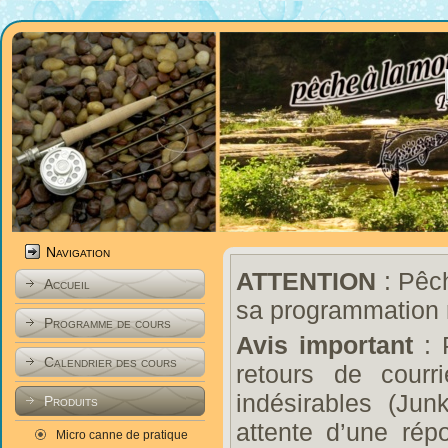
Navigation
ATTENTION
: Pêch
Accueil
sa programmation 
Programme de cours
Avis important
: 
Calendrier des cours
retours de courr
indésirables (Ju
Produits
attente d’une rép
Micro canne de pratique