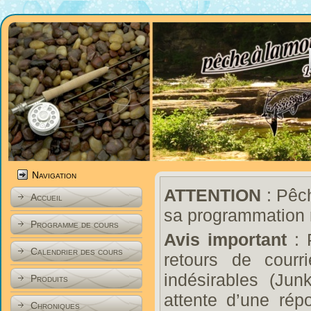
Navigation
ATTENTION
: Pêch
Accueil
sa programmation 
Programme de cours
Avis important
: 
Calendrier des cours
retours de courr
indésirables (Ju
Produits
attente d’une rép
Chroniques